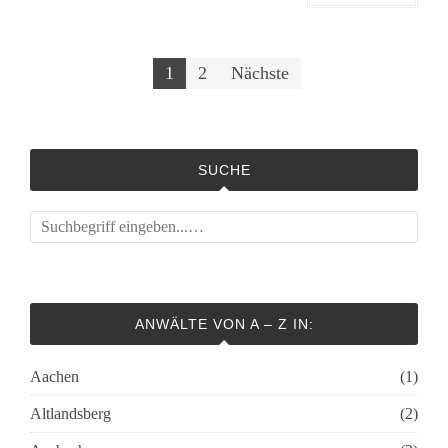
Beitragsnavigation
1
2
Nächste
SUCHE
ANWÄLTE VON A – Z IN:
Aachen
(1)
Altlandsberg
(2)