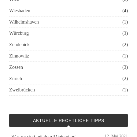
Wiesbaden
(4)
Wilhelmshaven
(1)
Würzburg
(3)
Zehdenick
(2)
Zinnowitz
(1)
Zossen
(3)
Zürich
(2)
Zweibrücken
(1)
AKTUELLE RECHTLICHE TIPPS
„Was passiert mit dem Mietvertrag,
12. Mai 2021