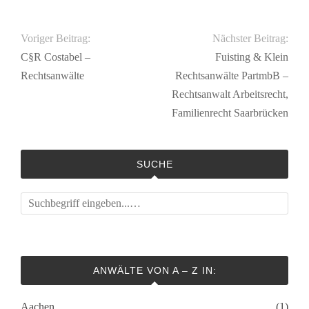
Voriger Beitrag:
Nächster Beitrag:
C§R Costabel –
Fuisting & Klein
Rechtsanwälte
Rechtsanwälte PartmbB –
Rechtsanwalt Arbeitsrecht,
Familienrecht Saarbrücken
SUCHE
ANWÄLTE VON A – Z IN:
Aachen
(1)