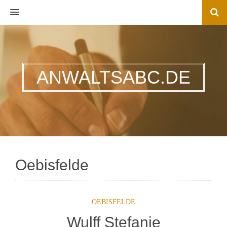
MENU
ANWALTSABC.DE
Oebisfelde
OEBISFELDE
Wulff Stefanie