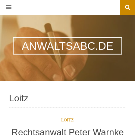
MENU
ANWALTSABC.DE
Loitz
LOITZ
Rechtsanwalt Peter Warnke