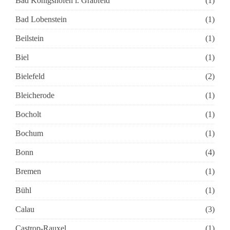
Bad Königshofen i. Grabfeld
(1)
Bad Lobenstein
(1)
Beilstein
(1)
Biel
(1)
Bielefeld
(2)
Bleicherode
(1)
Bocholt
(1)
Bochum
(1)
Bonn
(4)
Bremen
(1)
Bühl
(1)
Calau
(3)
Castrop-Rauxel
(1)