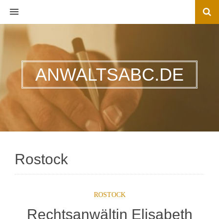
MENU
ANWALTSABC.DE
Rostock
ROSTOCK
Rechtsanwältin Elisabeth