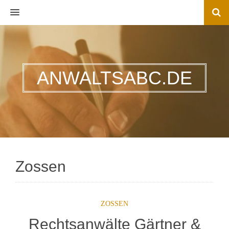
MENU
ANWALTSABC.DE
Zossen
ZOSSEN
Rechtsanwälte Gärtner &