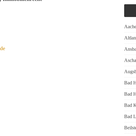
Aach
Altla
.de
Ansb
Ascha
Augsb
Bad 
Bad H
Bad K
Bad L
Beilst