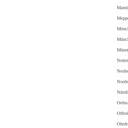
Mann
Mepp
Mönch
Münc
Münst
Nettet
Neub
Norde
Nürnb
Oebis
Offen
Ohrdr