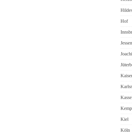
Hilde
Hof
Innsb
Jesse
Joach
Jüter
Kaiser
Karls
Kasse
Kempt
Kiel
Köln