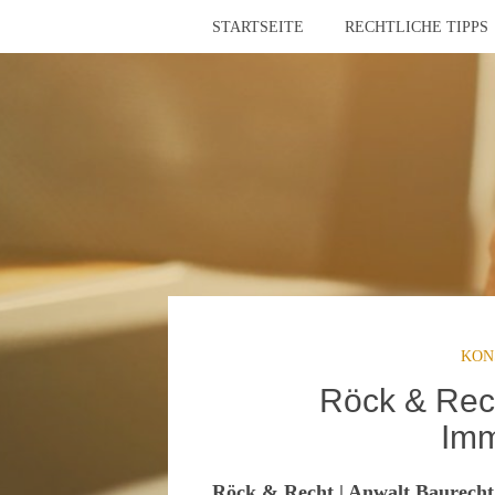
STARTSEITE
RECHTLICHE TIPPS
KON
Röck & Rech
Imm
Röck & Recht | Anwalt Baurecht