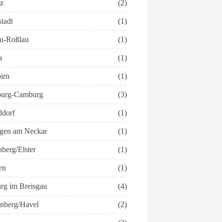
tz
(2)
tadt
(1)
u-Roßlau
(1)
a
(1)
irn
(1)
urg-Camburg
(3)
ldorf
(1)
ngen am Neckar
(1)
berg/Elster
(1)
en
(1)
urg im Breisgau
(4)
enberg/Havel
(2)