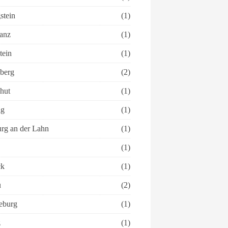
stein
(1)
anz
(1)
tein
(1)
berg
(2)
hut
(1)
ig
(1)
rg an der Lahn
(1)
(1)
ck
(1)
u
(2)
eburg
(1)
z
(1)