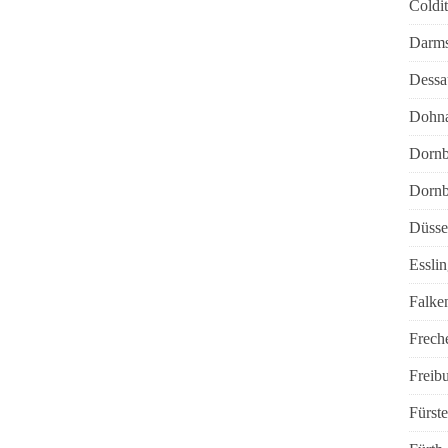
Coldi
Darms
Dessa
Dohn
Dornb
Dornb
Düsse
Essli
Falken
Frech
Freib
Fürst