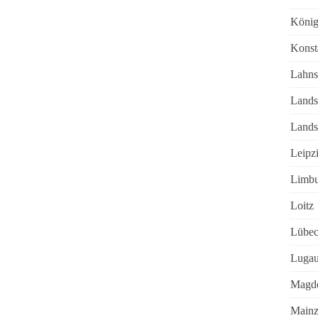
König
Konst
Lahns
Lands
Lands
Leipz
Limbu
Loitz
Lübe
Luga
Magd
Main