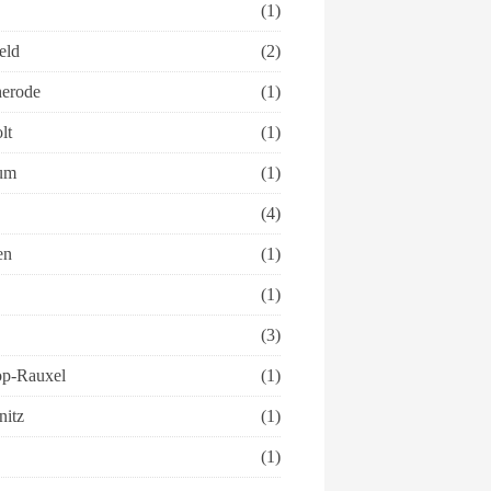
(1)
eld
(2)
herode
(1)
lt
(1)
um
(1)
(4)
en
(1)
(1)
(3)
op-Rauxel
(1)
itz
(1)
(1)