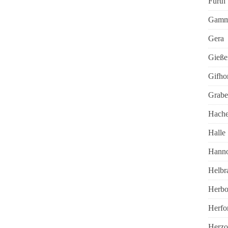
Fürth
Gamme
Gera
Gieße
Gifho
Grabe
Hache
Halle
Hanno
Helbr
Herbo
Herfo
Herzo