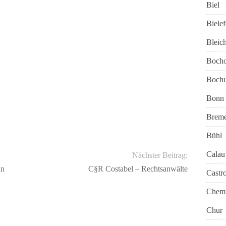
Biel
Bielef
Bleic
Bocho
Boch
Bonn
Brem
Bühl
Calau
Nächster Beitrag:
in
C§R Costabel – Rechtsanwälte
Castr
Chemn
Chur