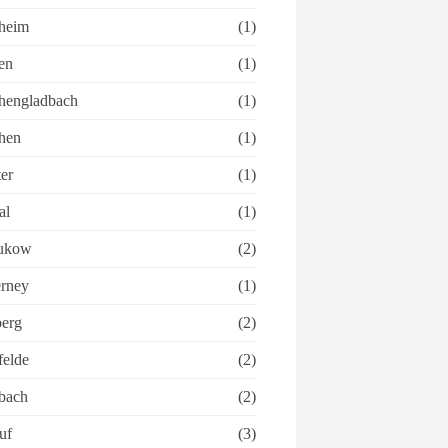
heim
(1)
en
(1)
engladbach
(1)
hen
(1)
er
(1)
al
(1)
ukow
(2)
rney
(1)
erg
(2)
felde
(2)
bach
(2)
uf
(3)