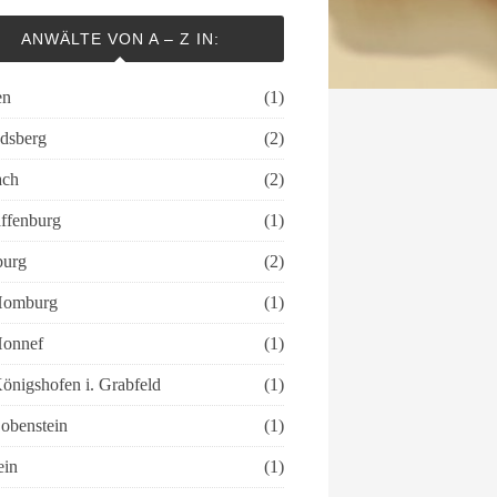
ANWÄLTE VON A – Z IN:
en
(1)
ndsberg
(2)
ach
(2)
ffenburg
(1)
urg
(2)
Homburg
(1)
onnef
(1)
önigshofen i. Grabfeld
(1)
obenstein
(1)
ein
(1)