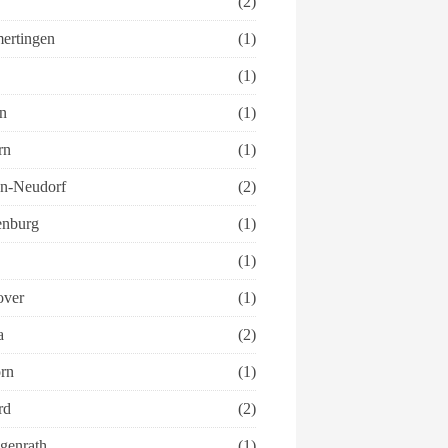
(2)
rtingen
(1)
(1)
n
(1)
rn
(1)
n-Neudorf
(2)
nburg
(1)
(1)
ver
(1)
a
(2)
rn
(1)
rd
(2)
genrath
(1)