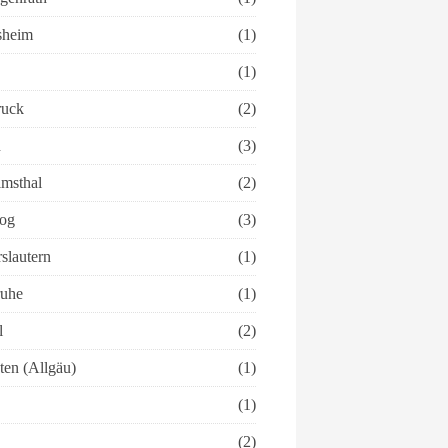
sheim
(1)
(1)
ruck
(2)
n
(3)
imsthal
(2)
bog
(3)
slautern
(1)
ruhe
(1)
l
(2)
en (Allgäu)
(1)
(1)
(2)