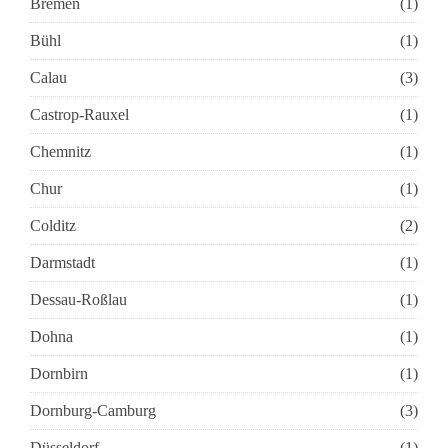
Bremen
(1)
Bühl
(1)
Calau
(3)
Castrop-Rauxel
(1)
Chemnitz
(1)
Chur
(1)
Colditz
(2)
Darmstadt
(1)
Dessau-Roßlau
(1)
Dohna
(1)
Dornbirn
(1)
Dornburg-Camburg
(3)
Düsseldorf
(1)