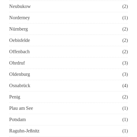
Neubukow
(2)
Norderney
(1)
Nürnberg
(2)
Oebisfelde
(2)
Offenbach
(2)
Ohrdruf
(3)
Oldenburg
(3)
Osnabrück
(4)
Penig
(2)
Plau am See
(1)
Potsdam
(1)
Raguhn-Jeßnitz
(1)