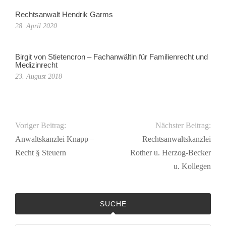
Rechtsanwalt Hendrik Garms
28. April 2020
Birgit von Stietencron – Fachanwältin für Familienrecht und
Medizinrecht
23. August 2018
Voriger Beitrag:
Nächster Beitrag:
Anwaltskanzlei Knapp –
Rechtsanwaltskanzlei
Recht § Steuern
Rother u. Herzog-Becker
u. Kollegen
SUCHE